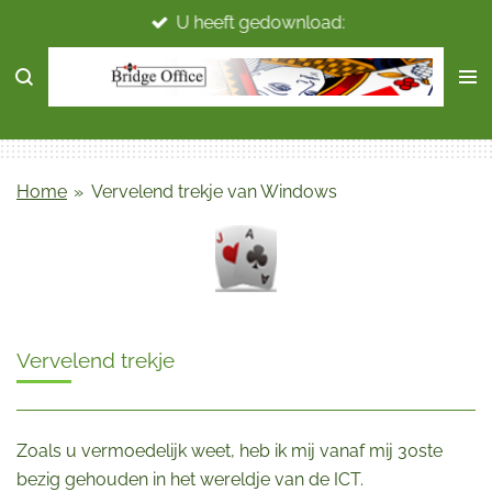
U heeft gedownload:
Ga
direct
naar
de
hoofdinhoud
Home
»
Vervelend trekje van Windows
Vervelend trekje
Zoals u vermoedelijk weet, heb ik mij vanaf mij 30ste
bezig gehouden in het wereldje van de ICT.