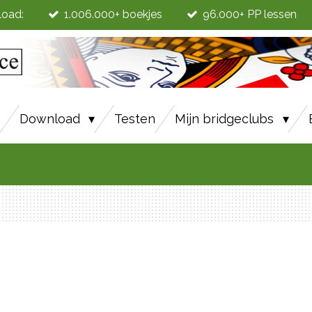
load:
1.006.000+ boekjes
96.000+ PP lessen
6
Download
Testen
Mijn bridgeclubs