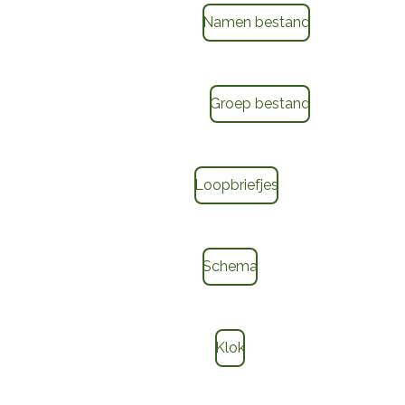
Namen bestand
Groep bestand
Loopbriefjes
Schema
Klok