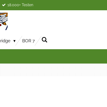
18.000+ Testen
ridge
BOR 7