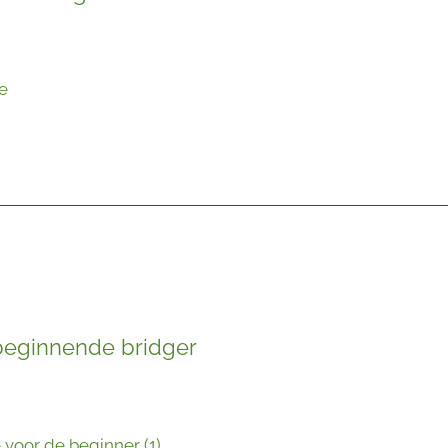
e
beginnende bridger
voor de beginner (1)