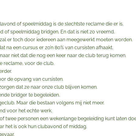
lavond of speelmiddag is de slechtste reclame die er is.
d of speelmiddag bridgen. En dat is niet zo vreemd.
 zal er toch door iedereen aan meegewerkt moeten worden.
at na een cursus er zo’n 80% van cursisten afhaakt.
of maar niet dat die nog een keer naar de club terug komen.
hte reclame, voor de club.
erder.
oor de opvang van cursisten.
 zorgen dat ze naar onze club blijven komen.
ende bridger te begeleiden.
eclub. Maar die bestaan volgens mij niet meer.
md voor het echte werk.
n of twee personen een wekenlange begeleiding kunt laten do
ar het is ook hun clubavond of middag.
gevaar.