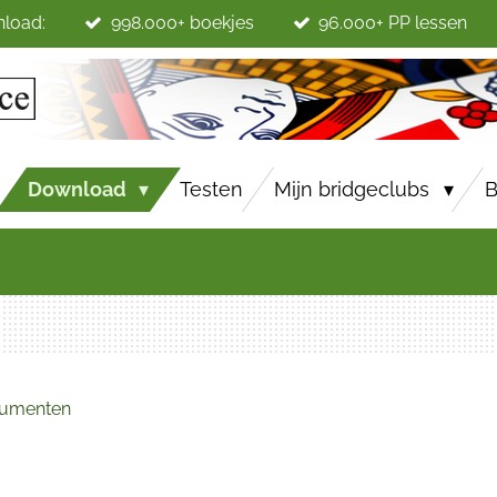
nload:
998.000+ boekjes
96.000+ PP lessen
Download
Testen
Mijn bridgeclubs
B
cumenten