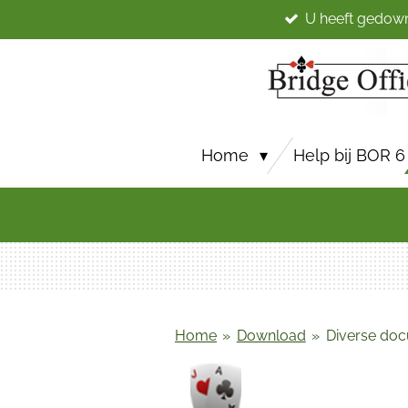
U heeft gedow
Ga
direct
naar
de
hoofdinhoud
Home
Help bij BOR 6
Home
»
Download
»
Diverse do