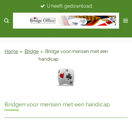
U heeft gedownload:
Ga
direct
naar
de
hoofdinhoud
Home
»
Bridge
»
Bridge voor mensen met een
handicap
Bridgen voor mensen met een handicap