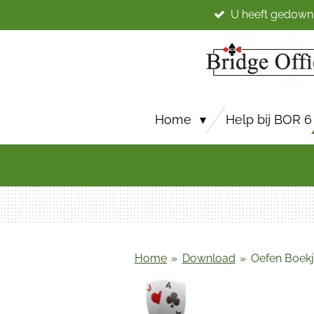
U heeft gedown
Ga
direct
naar
de
hoofdinhoud
Home
Help bij BOR 6
Home
»
Download
»
Oefen Boek