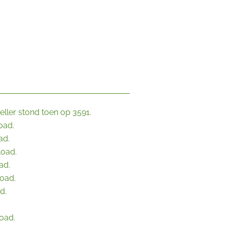
eller stond toen op 3591.
oad.
ad.
load.
ad.
oad.
d.
oad.