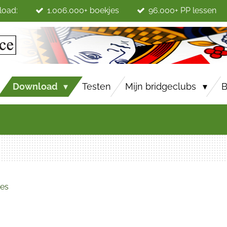
load:
1.006.000+ boekjes
96.000+ PP lessen
Download
Testen
Mijn bridgeclubs
B
jes