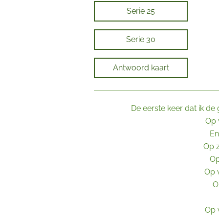
Serie 25
Serie 30
Antwoord kaart
De eerste keer dat ik de
Op 
En
Op z
Op
Op 
O
Op 