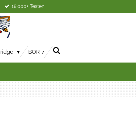
18.000+ Testen
ridge
BOR 7