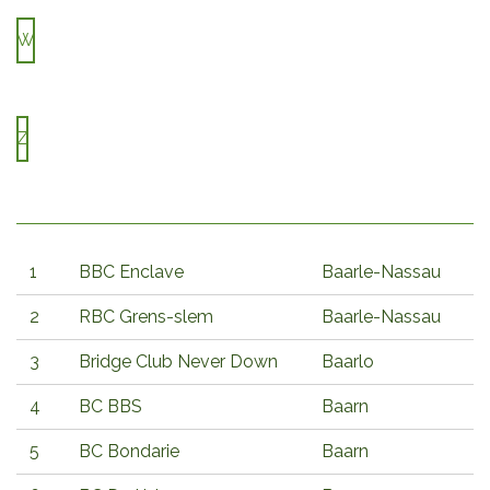
W
Z
1
BBC Enclave
Baarle-Nassau
2
RBC Grens-slem
Baarle-Nassau
3
Bridge Club Never Down
Baarlo
4
BC BBS
Baarn
5
BC Bondarie
Baarn