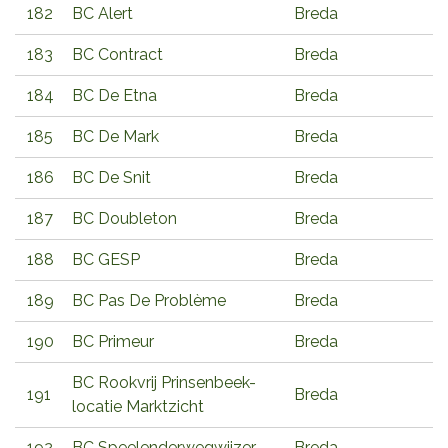
182
BC Alert
Breda
183
BC Contract
Breda
184
BC De Etna
Breda
185
BC De Mark
Breda
186
BC De Snit
Breda
187
BC Doubleton
Breda
188
BC GESP
Breda
189
BC Pas De Problème
Breda
190
BC Primeur
Breda
BC Rookvrij Prinsenbeek-
191
Breda
locatie Marktzicht
192
BC Speelenderwegwijzer
Breda