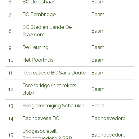
6
BC De IJsbaan
Baarn
7
BC Eembridge
Baarn
BC Stad en Lande De
8
Baarn
Blaercom
9
De Leuning
Baarn
10
Het Poorthuis
Baarn
11
Recreatieve BC Sans Doute
Baarn
Torenbridge (niet rokers
12
Baarn
club)
13
Bridgevereniging Scharukla
Badel
14
Badhoevese BC
Badhoevedorp
Bridgesociëteit
15
Badhoevedorp
Badhoevedorp ? BSB