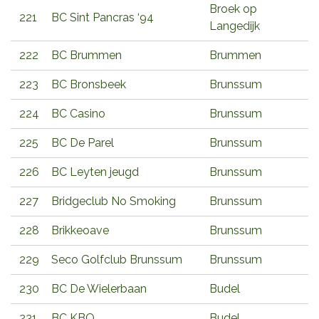
Broek op
221
BC Sint Pancras ‘94
Langedijk
222
BC Brummen
Brummen
223
BC Bronsbeek
Brunssum
224
BC Casino
Brunssum
225
BC De Parel
Brunssum
226
BC Leyten jeugd
Brunssum
227
Bridgeclub No Smoking
Brunssum
228
Brikkeoave
Brunssum
229
Seco Golfclub Brunssum
Brunssum
230
BC De Wielerbaan
Budel
231
BC KBO
Budel