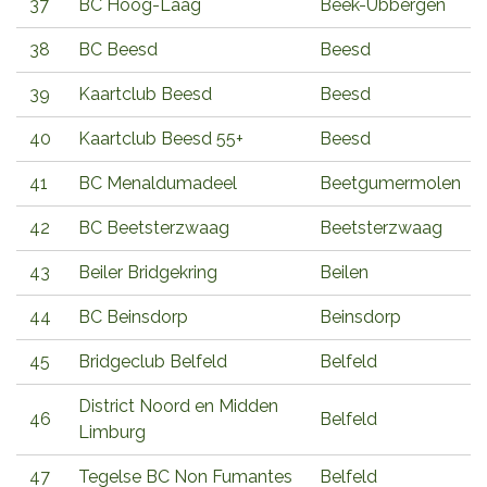
37
BC Hoog-Laag
Beek-Ubbergen
38
BC Beesd
Beesd
39
Kaartclub Beesd
Beesd
40
Kaartclub Beesd 55+
Beesd
41
BC Menaldumadeel
Beetgumermolen
42
BC Beetsterzwaag
Beetsterzwaag
43
Beiler Bridgekring
Beilen
44
BC Beinsdorp
Beinsdorp
45
Bridgeclub Belfeld
Belfeld
District Noord en Midden
46
Belfeld
Limburg
47
Tegelse BC Non Fumantes
Belfeld