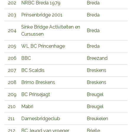
202
NRBC Breda 1979
Breda
203
Prinsenbridge 2001
Breda
Sinke Bridge Activiteiten en
204
Breda
Cursussen
205
WL BC Princenhage
Breda
206
BBC
Breezand
207
BC Scaldis
Breskens
208
Brimo Breskens
Breskens
209
BC Prinsejagt
Breugel
210
Mabri
Breugel
211
Damesbridgeclub
Breukelen
212
BC Jeugd van vroeger
Brielle