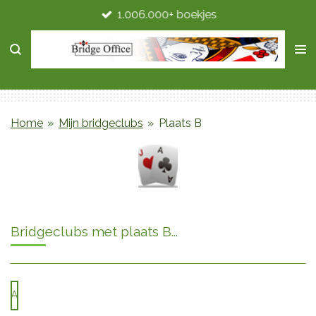
1.006.000+ boekjes
Ga
direct
naar
de
hoofdinhoud
Home
»
Mijn bridgeclubs
»
Plaats B
Bridgeclubs met plaats B...
A