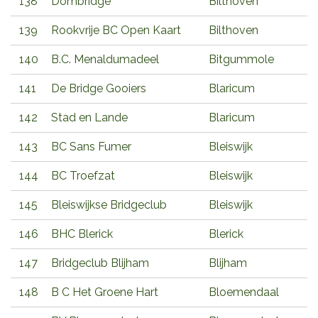
138
Dombridge
Bilthoven
139
Rookvrije BC Open Kaart
Bilthoven
140
B.C. Menaldumadeel
Bitgummole
141
De Bridge Gooiers
Blaricum
142
Stad en Lande
Blaricum
143
BC Sans Fumer
Bleiswijk
144
BC Troefzat
Bleiswijk
145
Bleiswijkse Bridgeclub
Bleiswijk
146
BHC Blerick
Blerick
147
Bridgeclub Blijham
Blijham
148
B C Het Groene Hart
Bloemendaal