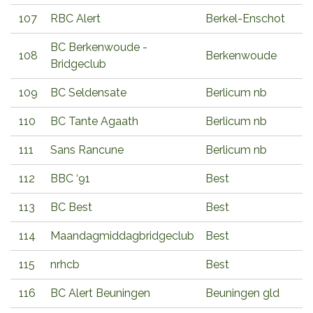
107
RBC Alert
Berkel-Enschot
BC Berkenwoude -
108
Berkenwoude
Bridgeclub
109
BC Seldensate
Berlicum nb
110
BC Tante Agaath
Berlicum nb
111
Sans Rancune
Berlicum nb
112
BBC ‘91
Best
113
BC Best
Best
114
Maandagmiddagbridgeclub
Best
115
nrhcb
Best
116
BC Alert Beuningen
Beuningen gld