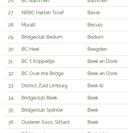
26
BC Bathmen
Bathmen
27
NRBC Harten Troef
Bavel
28
Muralt
Beculo
29
Bridgeclub Bedum
Bedum
30
BC Heel
Beegden
31
BC ‘t Koppeltje
Beek en Donk
32
BC Over the Bridge
Beek en Donk
33
District Zuid Limburg
Beek lb
34
Bridgeclub Beek
Beek
35
Bridgeclub Splinter
Beek
36
Ouderen Soos, Sittard
Beek