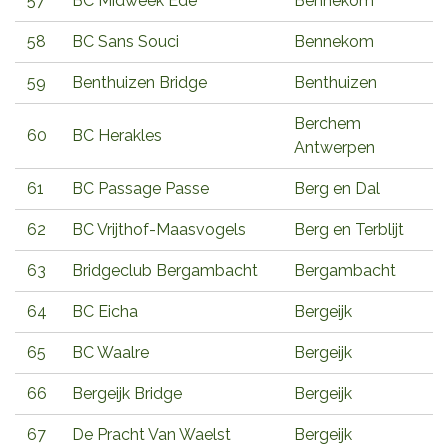
57
BC Midweek Ede
Bennekom
58
BC Sans Souci
Bennekom
59
Benthuizen Bridge
Benthuizen
Berchem
60
BC Herakles
Antwerpen
61
BC Passage Passe
Berg en Dal
62
BC Vrijthof-Maasvogels
Berg en Terblijt
63
Bridgeclub Bergambacht
Bergambacht
64
BC Eicha
Bergeijk
65
BC Waalre
Bergeijk
66
Bergeijk Bridge
Bergeijk
67
De Pracht Van Waelst
Bergeijk