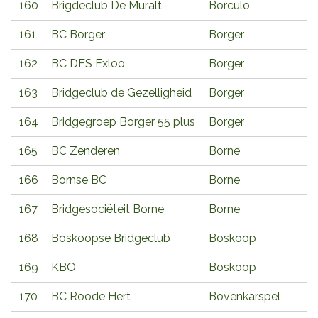
160
Brigdeclub De Muralt
Borculo
161
BC Borger
Borger
162
BC DES Exloo
Borger
163
Bridgeclub de Gezelligheid
Borger
164
Bridgegroep Borger 55 plus
Borger
165
BC Zenderen
Borne
166
Bornse BC
Borne
167
Bridgesociëteit Borne
Borne
168
Boskoopse Bridgeclub
Boskoop
169
KBO
Boskoop
170
BC Roode Hert
Bovenkarspel