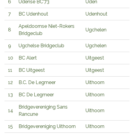
6
Udense BC‘73
Uden
7
BC Udenhout
Udenhout
Apeldoornse Niet-Rokers
8
Ugchelen
Bridgeclub
9
Ugchelse Bridgeclub
Ugchelen
10
BC Alert
Uitgeest
11
BC Uitgeest
Uitgeest
12
B.C. De Legmeer
Uithoorn
13
BC De Legmeer
Uithoorn
Bridgevereniging Sans
14
Uithoorn
Rancune
15
Bridgevereniging Uithoorn
Uithoorn