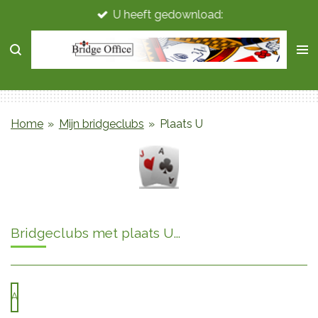
U heeft gedownload:
Ga
direct
naar
de
hoofdinhoud
Home
»
Mijn bridgeclubs
»
Plaats U
Bridgeclubs met plaats U...
A