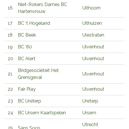
Niet-Rokers Dames BC
16
Uithoorn
Hartenvrouw
17
BC ‘t Hogeland
Uithuizen
18
BC Beek
Ulestraten
19
BC ‘80
Ulvenhout
20
BC Alert
Ulvenhout
Bridgesociëteit Het
21
Ulvenhout
Grensgeval
22
Fair Play
Ulvenhout
23
BC Ureterp
Ureterp
24
BC Ursem Kaartspelen
Ursem
Utrecht
25
Sans Soos