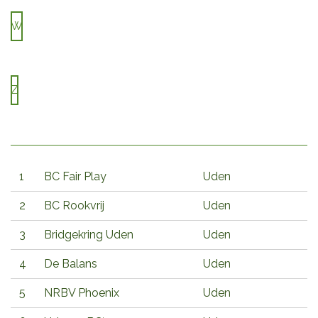
W
Z
1
BC Fair Play
Uden
2
BC Rookvrij
Uden
3
Bridgekring Uden
Uden
4
De Balans
Uden
5
NRBV Phoenix
Uden