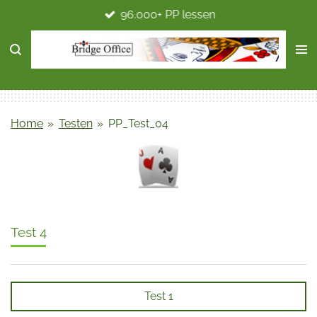
96.000+ PP lessen
Ga
direct
naar
de
hoofdinhoud
Home
»
Testen
»
PP_Test_04
Test 4
Test 1