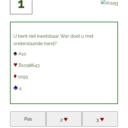
1
U bent niet kwetsbaar. War doet u met 
♠
♥
♦
♣
 4

♥
♥
Pas
2
3