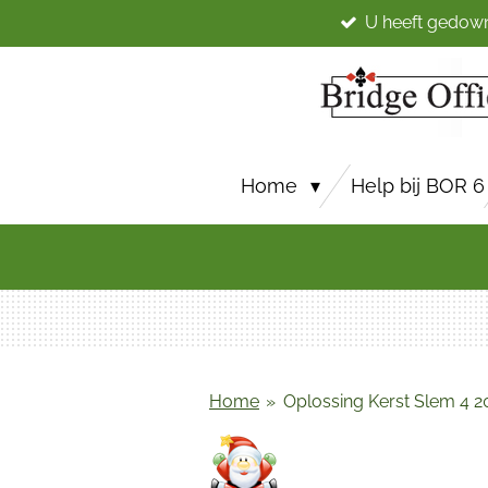
U heeft gedow
Ga
direct
naar
de
hoofdinhoud
Home
Help bij BOR 6
Home
»
Oplossing Kerst Slem 4 2