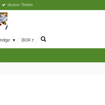
18.000+ Testen
ridge
BOR 7