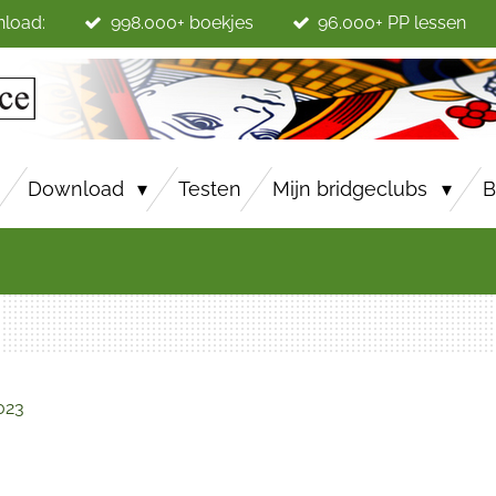
nload:
998.000+ boekjes
96.000+ PP lessen
Download
Testen
Mijn bridgeclubs
B
023