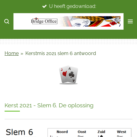
U heeft gedownload:
Ga
direct
naar
de
hoofdinhoud
Home
»
Kerstmis 2021 slem 6 antwoord
Kerst 2021 - Slem 6. De oplossing