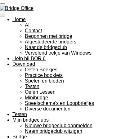
Ga
direct
naar
Home
de
AI
hoofdinhoud
Contact
Begonnen met bridge
Afgestudeerde bridgers
Naar de bridgeclub
Vervelend trekje van Windows
Help bij BOR 6
Download
Oefen Boekjes
Practice booklets
Spelen en bieden
Testen
Oefen Lessen
Minibridge
Speelschema's en Loopbriefjes
Diverse documenten
Testen
Mijn bridgeclubs
Nieuwe bridgeclub aanmelden
Naam bridgeclub wijzigen
Bridge