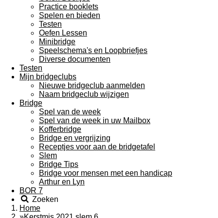
Practice booklets
Spelen en bieden
Testen
Oefen Lessen
Minibridge
Speelschema's en Loopbriefjes
Diverse documenten
Testen
Mijn bridgeclubs
Nieuwe bridgeclub aanmelden
Naam bridgeclub wijzigen
Bridge
Spel van de week
Spel van de week in uw Mailbox
Kofferbridge
Bridge en vergrijzing
Receptjes voor aan de bridgetafel
Slem
Bridge Tips
Bridge voor mensen met een handicap
Arthur en Lyn
BOR 7
Zoeken
Home
»
Kerstmis 2021 slem 6