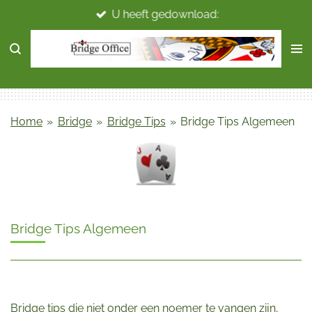
U heeft gedownload:
Ga
direct
naar
de
hoofdinhoud
Home
»
Bridge
»
Bridge Tips
»
Bridge Tips Algemeen
Bridge Tips Algemeen
Bridge tips die niet onder een noemer te vangen zijn,