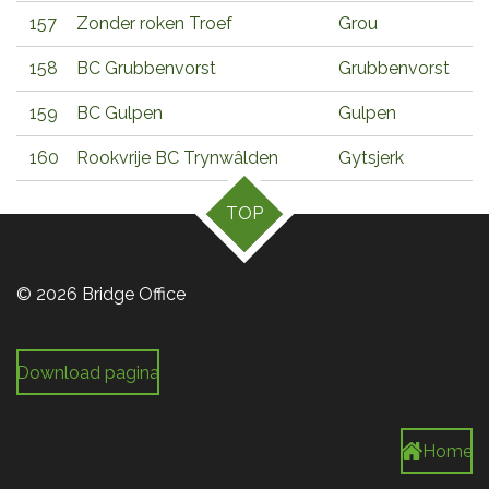
157
Zonder roken Troef
Grou
158
BC Grubbenvorst
Grubbenvorst
159
BC Gulpen
Gulpen
160
Rookvrije BC Trynwâlden
Gytsjerk
TOP
© 2026 Bridge Office
Download pagina
Home