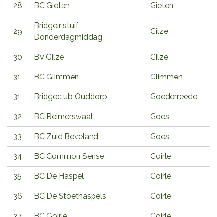
28
BC Gieten
Gieten
Bridgeinstuif
29
Gilze
Donderdagmiddag
30
BV Gilze
Gilze
31
BC Glimmen
Glimmen
31
Bridgeclub Ouddorp
Goederreede
32
BC Reimerswaal
Goes
33
BC Zuid Beveland
Goes
34
BC Common Sense
Goirle
35
BC De Haspel
Goirle
36
BC De Stoethaspels
Goirle
37
BC Goirle
Goirle