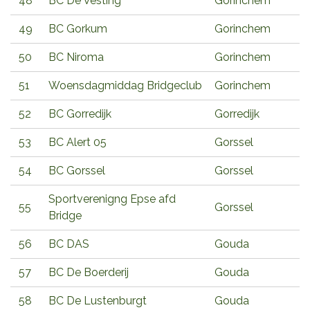
48
BC De Vesting
Gorinchem
49
BC Gorkum
Gorinchem
50
BC Niroma
Gorinchem
51
Woensdagmiddag Bridgeclub
Gorinchem
52
BC Gorredijk
Gorredijk
53
BC Alert 05
Gorssel
54
BC Gorssel
Gorssel
Sportverenigng Epse afd
55
Gorssel
Bridge
56
BC DAS
Gouda
57
BC De Boerderij
Gouda
58
BC De Lustenburgt
Gouda