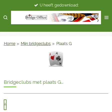
U heeft gedownload:
Ga
direct
naar
de
hoofdinhoud
Home
»
Mijn bridgeclubs
»
Plaats G
Bridgeclubs met plaats G...
A