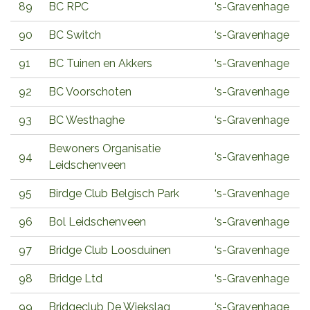
89
BC RPC
‘s-Gravenhage
90
BC Switch
‘s-Gravenhage
91
BC Tuinen en Akkers
‘s-Gravenhage
92
BC Voorschoten
‘s-Gravenhage
93
BC Westhaghe
‘s-Gravenhage
Bewoners Organisatie
94
‘s-Gravenhage
Leidschenveen
95
Birdge Club Belgisch Park
‘s-Gravenhage
96
Bol Leidschenveen
‘s-Gravenhage
97
Bridge Club Loosduinen
‘s-Gravenhage
98
Bridge Ltd
‘s-Gravenhage
99
Bridgeclub De Wiekslag
‘s-Gravenhage