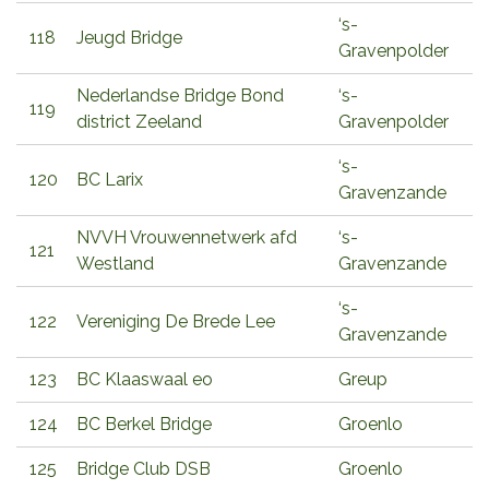
‘s-
118
Jeugd Bridge
Gravenpolder
Nederlandse Bridge Bond
‘s-
119
district Zeeland
Gravenpolder
‘s-
120
BC Larix
Gravenzande
NVVH Vrouwennetwerk afd
‘s-
121
Westland
Gravenzande
‘s-
122
Vereniging De Brede Lee
Gravenzande
123
BC Klaaswaal eo
Greup
124
BC Berkel Bridge
Groenlo
125
Bridge Club DSB
Groenlo