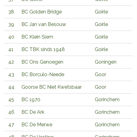
38
BC Golden Bridge
Goirle
39
BC Jan van Besouw
Goirle
40
BC Klein Slem
Goirle
41
BC TBK sinds 1948
Goirle
42
BC Ons Genoegen
Goningen
43
BC Borculo-Neede
Goor
44
Goorse BC Niet Kwetsbaar
Goor
45
BC 1970
Gorinchem
46
BC De Ark
Gorinchem
47
BC De Merwe
Gorinchem