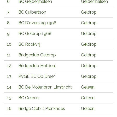
6
BC Geldermalsen
Geldermalsen
7
BC Culbertson
Geldrop
8
BC D‘overslag 1996
Geldrop
9
BC Geldrop 1968
Geldrop
10
BC Rookvrij
Geldrop
11
Bridgeclub Geldrop
Geldrop
12
Bridgeclub Hofdeal
Geldrop
13
PVGE BC Op Dreef
Geldrop
14
BC De Molenbron Limbricht
Geleen
15
BC Geleen
Geleen
16
Bridge Club 't Plenkhoes
Geleen