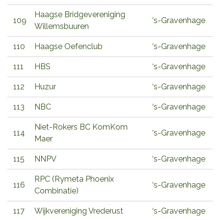
Haagse Bridgevereniging
109
‘s-Gravenhage
Willemsbuuren
110
Haagse Oefenclub
‘s-Gravenhage
111
HBS
‘s-Gravenhage
112
Huzur
‘s-Gravenhage
113
NBC
‘s-Gravenhage
Niet-Rokers BC KomKom
114
‘s-Gravenhage
Maer
115
NNPV
‘s-Gravenhage
RPC (Rymeta Phoenix
116
‘s-Gravenhage
Combinatie)
117
Wijkvereniging Vrederust
‘s-Gravenhage