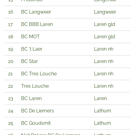
16
BC Langweer
Langweer
17
BC BBB Laren
Laren gld
18
BC MOT
Laren gld
19
BC ‘t Laer
Laren nh
20
BC Star
Laren nh
21
BC Tres Louche
Laren nh
22
Tres Louche
Laren nh
23
BC Laren
Laren
24
BC De Liemers
Lathum
25
BC Goudsmit
Lathum