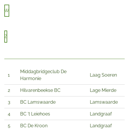
W
Z
Middagbridgeclub De
1
Laag Soeren
Harmonie
2
Hilvarenbeekse BC
Lage Mierde
3
BC Lamswaarde
Lamswaarde
4
BC ‘t Leiehoes
Landgraaf
5
BC De Kroon
Landgraaf