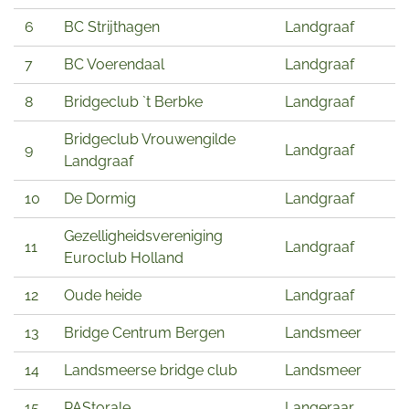
6
BC Strijthagen
Landgraaf
7
BC Voerendaal
Landgraaf
8
Bridgeclub `t Berbke
Landgraaf
Bridgeclub Vrouwengilde
9
Landgraaf
Landgraaf
10
De Dormig
Landgraaf
Gezelligheidsvereniging
11
Landgraaf
Euroclub Holland
12
Oude heide
Landgraaf
13
Bridge Centrum Bergen
Landsmeer
14
Landsmeerse bridge club
Landsmeer
15
PAStorale
Langeraar