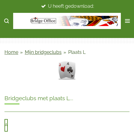
U heeft gedownload:
Ga
direct
naar
de
hoofdinhoud
Home
»
Mijn bridgeclubs
»
Plaats L
Bridgeclubs met plaats L...
A