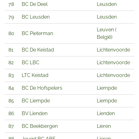
78
BC De Deel
Leusden
79
BC Leusden
Leusden
Leuven (
80
BC Pieterman
België)
81
BC De Keistad
Lichtenvoorde
82
BC LBC
Lichtenvoorde
83
LTC Keistad
Lichtenvoorde
84
BC De Hofspelers
Liempde
85
BC Liempde
Liempde
86
BV Lienden
Lienden
87
BC Beekbergen
Lieren
88
Jeugd BC ABF
Lieren