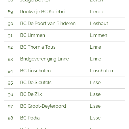
89
Rookvrije BC Koliebri
Lierop
90
BC De Poort van Binderen
Lieshout
91
BC Limmen
Limmen
92
BC Thorn a Tous
Linne
93
Bridgevereniging Linne
Linne
94
BC Linschoten
Linschoten
95
BC De Sleutels
Lisse
96
BC De Zilk
Lisse
97
BC Groot-Deyleroord
Lisse
98
BC Podia
Lisse