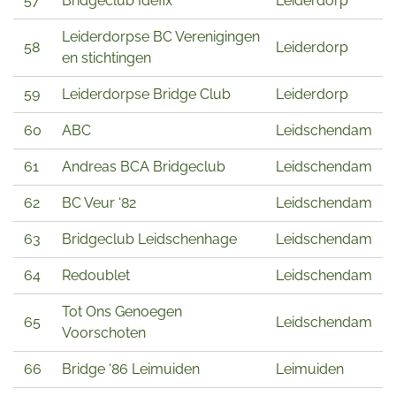
57
Bridgeclub Idéfix
Leiderdorp
Leiderdorpse BC Verenigingen
58
Leiderdorp
en stichtingen
59
Leiderdorpse Bridge Club
Leiderdorp
60
ABC
Leidschendam
61
Andreas BCA Bridgeclub
Leidschendam
62
BC Veur ‘82
Leidschendam
63
Bridgeclub Leidschenhage
Leidschendam
64
Redoublet
Leidschendam
Tot Ons Genoegen
65
Leidschendam
Voorschoten
66
Bridge ‘86 Leimuiden
Leimuiden