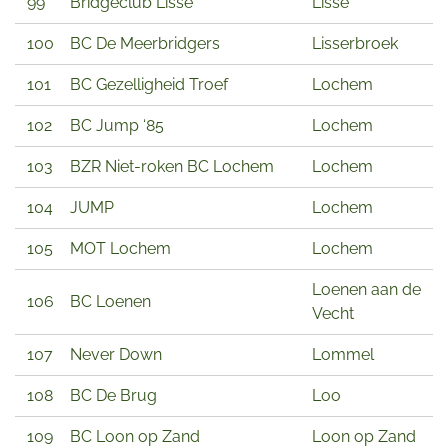
99
Bridgeclub Lisse
Lisse
100
BC De Meerbridgers
Lisserbroek
101
BC Gezelligheid Troef
Lochem
102
BC Jump ‘85
Lochem
103
BZR Niet-roken BC Lochem
Lochem
104
JUMP
Lochem
105
MOT Lochem
Lochem
Loenen aan de
106
BC Loenen
Vecht
107
Never Down
Lommel
108
BC De Brug
Loo
109
BC Loon op Zand
Loon op Zand