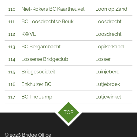
110
Niet-Rokers BC Kaartheuvel
Loon op Zand
111
BC Loosdrechtse Beuk
Loosdrecht
112
KWVL
Loosdrecht
113
BC Bergambacht
Lopikerkapel
114
Losserse Bridgeclub
Losser
115
Bridgesociëteit
Luinjeberd
116
Enkhuizer BC
Lutjebroek
117
BC The Jump
Lutjewinkel
TOP
© 2026 Bridge Office