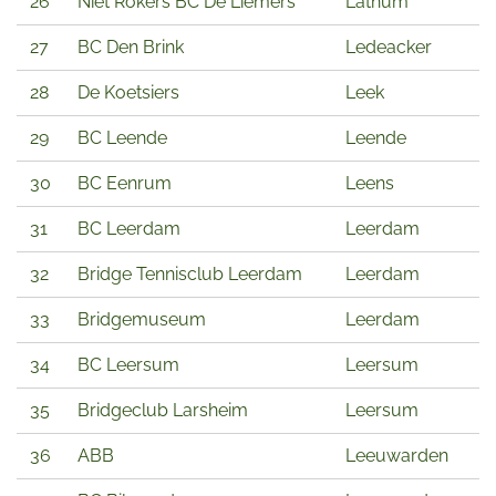
26
Niet Rokers BC De Liemers
Lathum
27
BC Den Brink
Ledeacker
28
De Koetsiers
Leek
29
BC Leende
Leende
30
BC Eenrum
Leens
31
BC Leerdam
Leerdam
32
Bridge Tennisclub Leerdam
Leerdam
33
Bridgemuseum
Leerdam
34
BC Leersum
Leersum
35
Bridgeclub Larsheim
Leersum
36
ABB
Leeuwarden