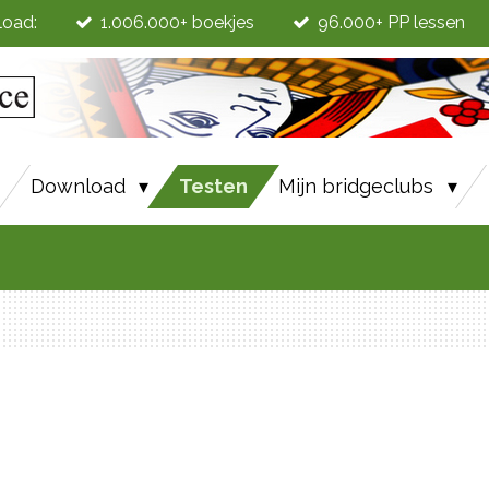
load:
1.006.000+ boekjes
96.000+ PP lessen
6
Download
Testen
Mijn bridgeclubs