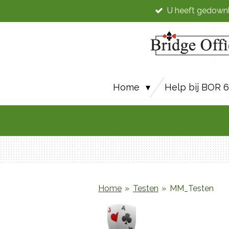
U heeft gedown
Ga
direct
naar
de
hoofdinhoud
Home
Help bij BOR 
Home
»
Testen
»
MM_Testen