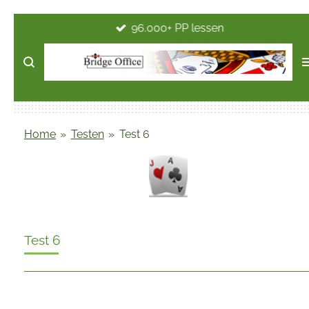
18.000+ Testen
Ga
direct
naar
de
hoofdinhoud
Home
»
Testen
»
Test 6
Test 6