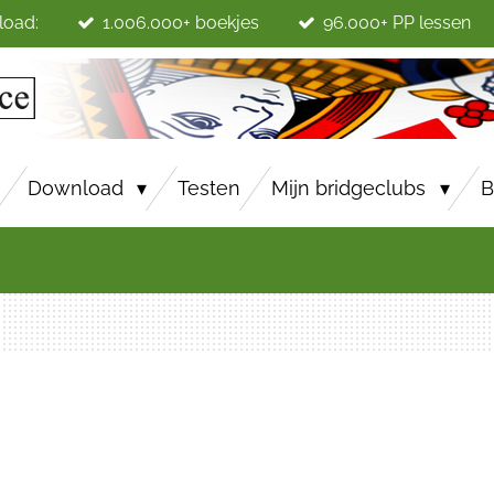
load:
1.006.000+ boekjes
96.000+ PP lessen
Download
Testen
Mijn bridgeclubs
B