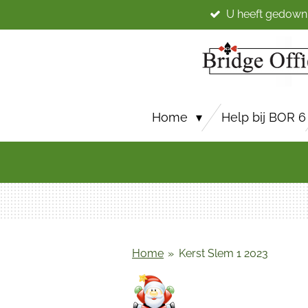
U heeft gedown
Ga
direct
naar
de
hoofdinhoud
Home
Help bij BOR 6
Home
»
Kerst Slem 1 2023