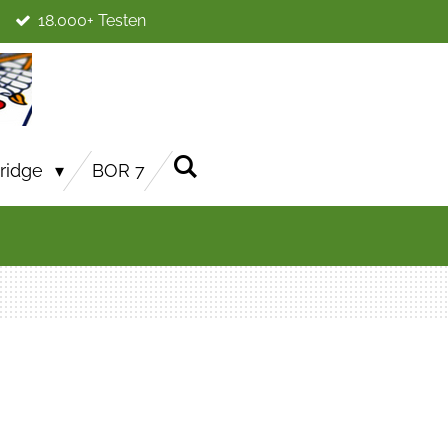
18.000+ Testen
ridge
BOR 7