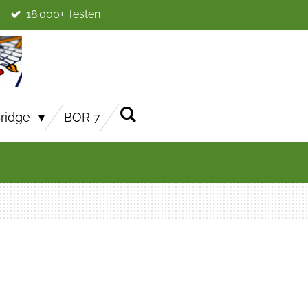
18.000+ Testen
ridge
BOR 7