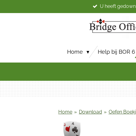
U heeft gedown
Ga
direct
naar
de
hoofdinhoud
Home
Help bij BOR 6
Home
»
Download
»
Oefen Boek