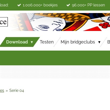
load:
1.006.000+ boekjes
96.000+ PP lessen
Download
Testen
Mijn bridgeclubs
B
jes
»
Serie 04