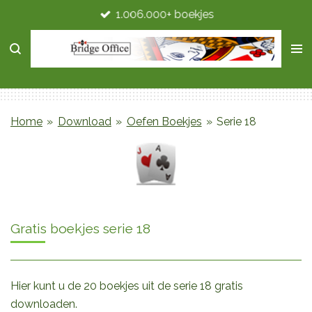
1.006.000+ boekjes
Ga
direct
naar
de
hoofdinhoud
Home
»
Download
»
Oefen Boekjes
»
Serie 18
Gratis boekjes serie 18
Hier kunt u de 20 boekjes uit de serie 18 gratis
downloaden.