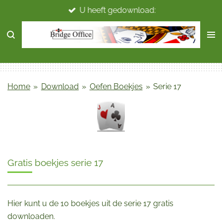
U heeft gedownload:
Ga
direct
naar
de
hoofdinhoud
Home
»
Download
»
Oefen Boekjes
»
Serie 17
Gratis boekjes serie 17
Hier kunt u de 10 boekjes uit de serie 17 gratis
downloaden.