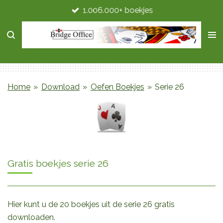
1.006.000+ boekjes
Ga
direct
naar
de
hoofdinhoud
Home
»
Download
»
Oefen Boekjes
»
Serie 26
Gratis boekjes serie 26
Hier kunt u de 20 boekjes uit de serie 26 gratis
downloaden.