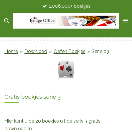
1.006.000+ boekjes
Ga
direct
naar
de
hoofdinhoud
Home
»
Download
»
Oefen Boekjes
»
Serie 03
Gratis boekjes serie 3
Hier kunt u de 20 boekjes uit de serie 3 gratis
downloaden.