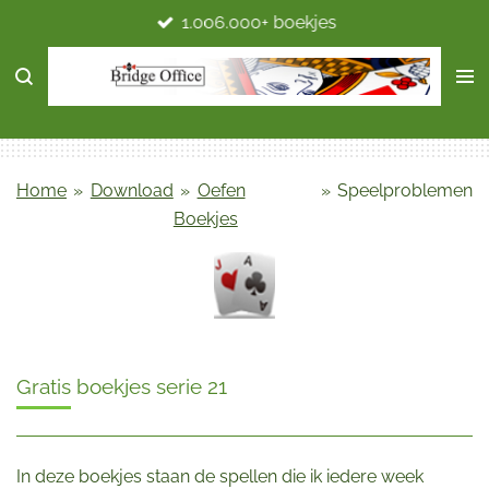
1.006.000+ boekjes
Ga
direct
naar
de
hoofdinhoud
Home
»
Download
»
Oefen
»
Speelproblemen
Boekjes
Gratis boekjes serie 21
In deze boekjes staan de spellen die ik iedere week